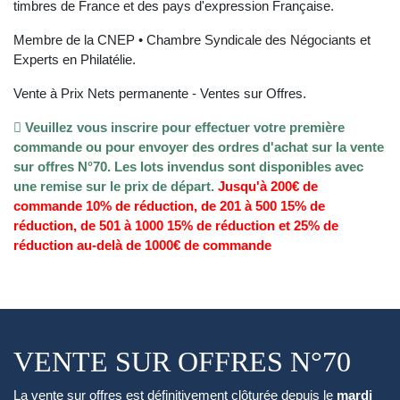
timbres de France et des pays d'expression Française.
Membre de la CNEP • Chambre Syndicale des Négociants et
Experts en Philatélie.
Vente à Prix Nets permanente - Ventes sur Offres.
Veuillez vous inscrire pour effectuer votre première
commande ou pour envoyer des ordres d'achat sur la vente
sur offres N°70. Les lots invendus sont disponibles avec
une remise sur le prix de départ.
Jusqu'à 200€ de
commande 10% de réduction, de 201 à 500 15% de
réduction, de 501 à 1000 15% de réduction et 25% de
réduction au-delà de 1000€ de commande
VENTE SUR OFFRES N°70
La vente sur offres est définitivement clôturée depuis le
mardi