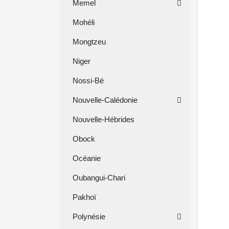
Memel
Mohéli
Mongtzeu
Niger
Nossi-Bé
Nouvelle-Calédonie
Nouvelle-Hébrides
Obock
Océanie
Oubangui-Chari
Pakhoï
Polynésie