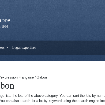
mbre
is 1936
ers
Legal expertises
'expression Française / Gabon
bon
ge lists the lots of the above category. You can sort the lots by num
You can also search for a lot by keyword using the search engine locat