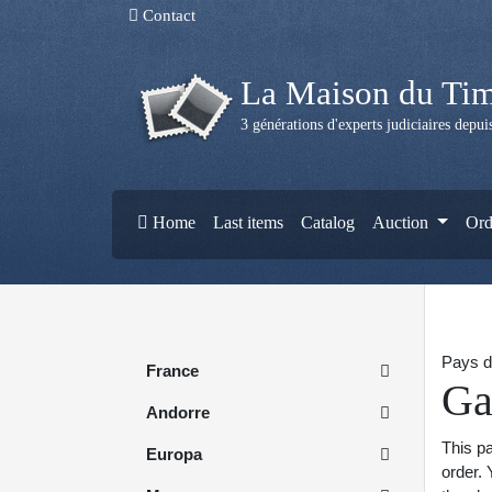
Contact
La Maison du Ti
3 générations d'experts judiciaires depu
Home
Last items
Catalog
Auction
Ord
Pays d
France
Ga
Andorre
This pa
Europa
order. 