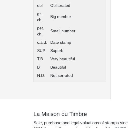
obl
Obliterated
gr.
Big number
ch.
pet.
Small number
ch.
c.à.d.
Date stamp
SUP
Superb
T.B
Very beautiful
B
Beautiful
N.D.
Not serrated
La Maison du Timbre
Sale, purchase and legal valuations of stamps sin