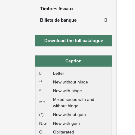
Timbres fiscaux
Billets de banque
Download the full catalogue
Caption
Letter
**
New without hinge
*
New with hinge
Mixed series with and
** *
without hinge
(*)
New without gum
N.G
New with gum
O
Obliterated