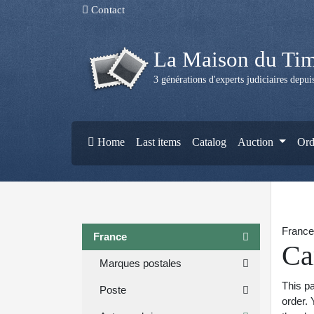
Contact
La Maison du Ti
3 générations d'experts judiciaires depu
Home
Last items
Catalog
Auction
Ord
France
France
Ca
Marques postales
This pa
Poste
order. 