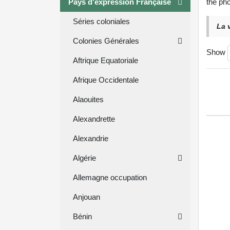
Pays d'expression Française
the pho
Séries coloniales
La 
Colonies Générales
Show
Aftrique Equatoriale
Afrique Occidentale
Alaouites
Alexandrette
Alexandrie
Algérie
Allemagne occupation
Anjouan
Bénin