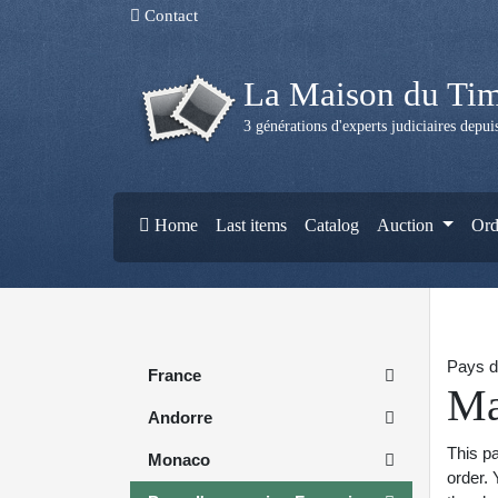
Contact
La Maison du Ti
3 générations d'experts judiciaires depu
Home
Last items
Catalog
Auction
Ord
Pays d
France
Ma
Andorre
This pa
Monaco
order. 