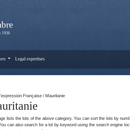
mbre
is 1936
ers
Legal expertises
'expression Française / Mauritanie
uritanie
ge lists the lots of the above category. You can sort the lots by num
You can also search for a lot by keyword using the search engine locat