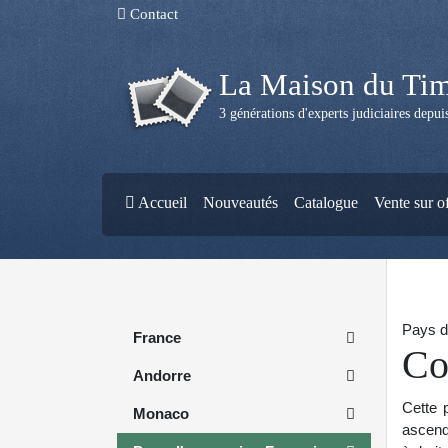
Contact
La Maison du Ti
3 générations d'experts judiciaires depu
Accueil
Nouveautés
Catalogue
Vente sur o
Pays d
France
Co
Andorre
Cette p
Monaco
ascend