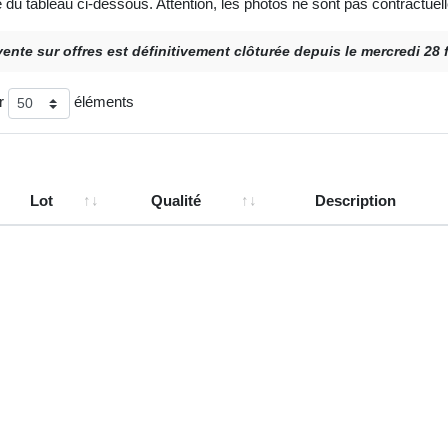
e du tableau ci-dessous. Attention, les photos ne sont pas contractuell
vente sur offres est définitivement clôturée depuis le mercredi 28 
er
éléments
Lot
Qualité
Description