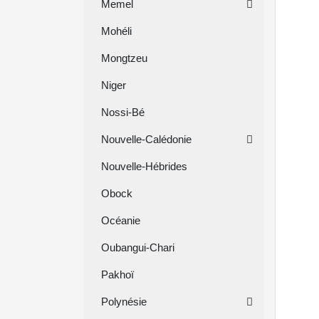
Memel
Mohéli
Mongtzeu
Niger
Nossi-Bé
Nouvelle-Calédonie
Nouvelle-Hébrides
Obock
Océanie
Oubangui-Chari
Pakhoï
Polynésie