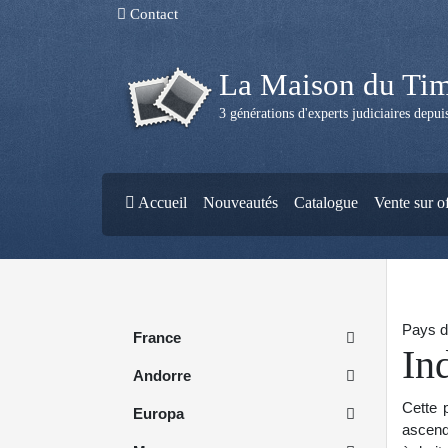
Contact
La Maison du Ti
3 générations d'experts judiciaires depu
Accueil
Nouveautés
Catalogue
Vente sur o
Pays d
France
In
Andorre
Cette p
Europa
ascend