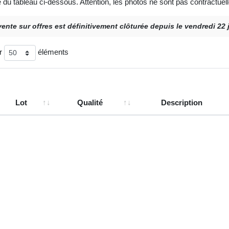
e du tableau ci-dessous. Attention, les photos ne sont pas contractuell
vente sur offres est définitivement clôturée depuis le vendredi 22
er
éléments
Lot
Qualité
Description