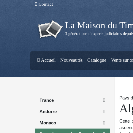
Contact
La Maison du Ti
3 générations d'experts judiciaires depu
Accueil
Nouveautés
Catalogue
Vente sur o
Pays d'
France
Al
Andorre
Cette p
Monaco
ascend