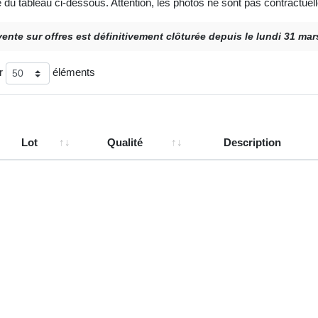
e du tableau ci-dessous. Attention, les photos ne sont pas contractuell
vente sur offres est définitivement clôturée depuis le lundi 31 ma
er
éléments
Lot
Qualité
Description