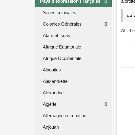
Pays d'expression Française
à droit
Séries coloniales
La 
Colonies Générales
Affich
Afars et Issas
Aftrique Equatoriale
Afrique Occidentale
Alaouites
Alexandrette
Alexandrie
Algérie
Allemagne occupation
Anjouan