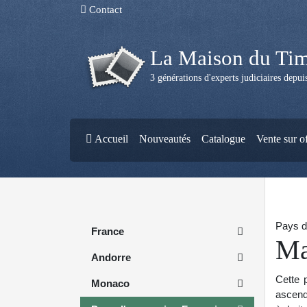
Contact
La Maison du Ti
3 générations d'experts judiciaires depu
Accueil
Nouveautés
Catalogue
Vente sur o
Pays d
France
Ma
Andorre
Cette p
Monaco
ascend