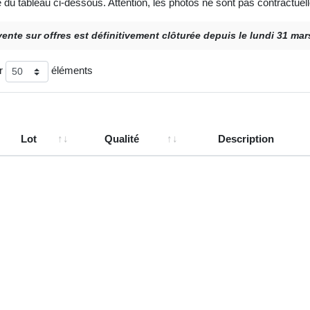
e du tableau ci-dessous. Attention, les photos ne sont pas contractuell
vente sur offres est définitivement clôturée depuis le lundi 31 ma
er
éléments
Lot
Qualité
Description