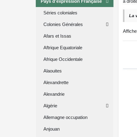
Pays d'expression Française
à droit
Séries coloniales
La 
Colonies Générales
Affich
Afars et Issas
Aftrique Equatoriale
Afrique Occidentale
Alaouites
Alexandrette
Alexandrie
Algérie
Allemagne occupation
Anjouan