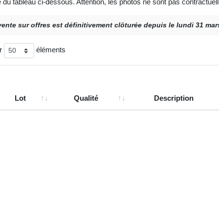
e du tableau ci-dessous. Attention, les photos ne sont pas contractuell
vente sur offres est définitivement clôturée depuis le lundi 31 ma
er
éléments
Lot
Qualité
Description