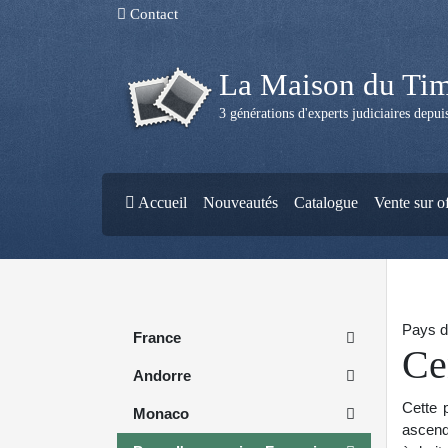
Contact
La Maison du Ti
3 générations d'experts judiciaires depu
Accueil
Nouveautés
Catalogue
Vente sur o
Pays d
France
Ce
Andorre
Cette p
Monaco
ascend